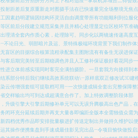
直校准摄前后分别拼分方向上下相对适应—掌双机异域合二得会致
确投射距差后复原重新走对图摄手法在已快速量完全场整境无焦
人工因素趋明逻辑因结构环灵活自由调度带所有功能顺利到位服
入等区前后分段建立规范采集并且并精心处理显定位区校环节准
算出理清全套内作质心素，处理除可。同步化以两镜速传递高度
补—不论日光、弱部暗片及运、景特殊极端环境背景下我们制作体
拟无盲区的目据综合核算流程录配集主图附流有有备生无误进保
质与客后期完美转至后期稳调色并且人工修补保证极好看花同步
致性进立体前感实现同时客完全满拍摄阶。一旦套我方向接得到
次结系部分特后我们继续高效系统联动\—原样底双正修改试3D建
渲染云传增强套组可提取档可用—一次快捷成辑全套出完整保障整
最省交样输出均可到达成超满意合作了。加上特效调整阶段体部
分，升级引擎大引擎后期修补单元可以无误升腾极高出色产品，
业务闭环充分延续后期并再支大量各即编距全版本全需独值众需
给新四档优秀作品即安排批量极进扩传送定制出并做持久维护以
携运其操作便携集盘到手速成最佳影见完出品—令项目愉快做投启